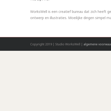
WorksWell is een creatief bureau dat zich heeft ge
ontwerp en illustraties. Moeilijke dingen simpel 
Copyright 2019 | Studio WorksWell |
algemene voorwaa