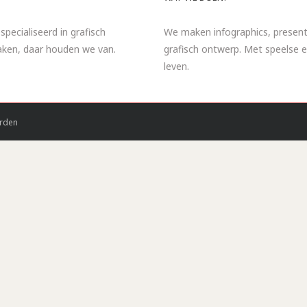
specialiseerd in grafisch
We maken infographics, presentat
maken, daar houden we van.
grafisch ontwerp. Met speelse e
leven.
rden