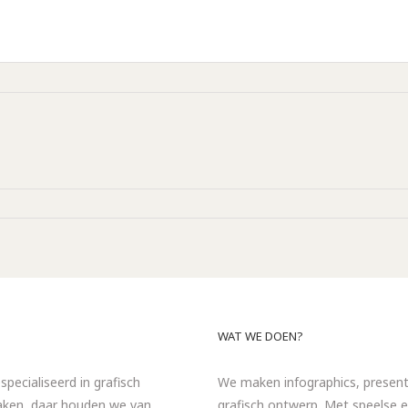
WAT WE DOEN?
specialiseerd in grafisch
We maken infographics, presentat
maken, daar houden we van.
grafisch ontwerp. Met speelse e