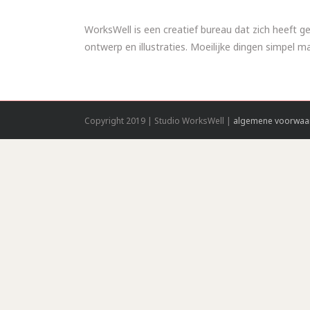
WorksWell is een creatief bureau dat zich heeft ge
ontwerp en illustraties. Moeilijke dingen simpel 
Copyright 2019 | Studio WorksWell |
algemene voorwaa